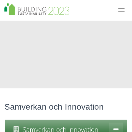
T
O
G
G
L
E
N
A
V
I
G
A
T
I
O
N
Samverkan och Innovation
Samverkan och Innovation ​