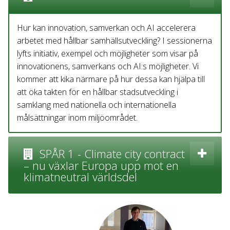
Hur kan innovation, samverkan och AI accelerera
arbetet med hållbar samhällsutveckling? I sessionerna
lyfts initiativ, exempel och möjligheter som visar på
innovationens, samverkans och AI:s möjligheter. Vi
kommer att kika närmare på hur dessa kan hjälpa till
att öka takten för en hållbar stadsutveckling i
samklang med nationella och internationella
målsättningar inom miljöområdet.
SPÅR 1 - Climate city contract
– nu växlar Europa upp mot en
klimatneutral världsdel​